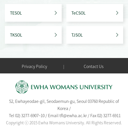
TESOL
TeCSOL
TKSOL
TJSOL
Privacy Policy
Contact Us
52, Ewhayeodae-gil, Seodaemun-gu, Seoul 03760 Republic of
Korea /
Tel
02) 3277-6907
~
10
/
Email
tfl@ewha.ac.kr
/
Fax 02) 3277-6911
Copyright ⓒ 2015 Ewha Womans University. All Rights Reserved.