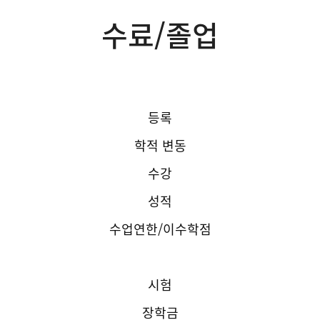
수료/졸업
등록
학적 변동
수강
성적
수업연한/이수학점
수료/졸업
시험
장학금