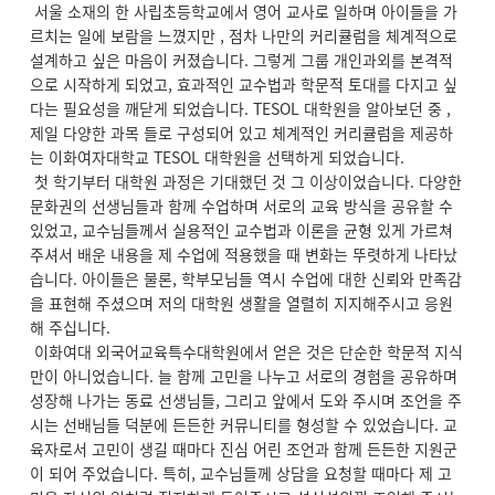
서울 소재의 한 사립초등학교에서 영어 교사로 일하며 아이들을 가
르치는 일에 보람을 느꼈지만 , 점차 나만의 커리큘럼을 체계적으로
설계하고 싶은 마음이 커졌습니다. 그렇게 그룹 개인과외를 본격적
으로 시작하게 되었고, 효과적인 교수법과 학문적 토대를 다지고 싶
다는 필요성을 깨닫게 되었습니다. TESOL 대학원을 알아보던 중 ,
제일 다양한 과목 들로 구성되어 있고 체계적인 커리큘럼을 제공하
는 이화여자대학교 TESOL 대학원을 선택하게 되었습니다.
첫 학기부터 대학원 과정은 기대했던 것 그 이상이었습니다. 다양한
문화권의 선생님들과 함께 수업하며 서로의 교육 방식을 공유할 수
있었고, 교수님들께서 실용적인 교수법과 이론을 균형 있게 가르쳐
주셔서 배운 내용을 제 수업에 적용했을 때 변화는 뚜렷하게 나타났
습니다. 아이들은 물론, 학부모님들 역시 수업에 대한 신뢰와 만족감
을 표현해 주셨으며 저의 대학원 생활을 열렬히 지지해주시고 응원
해 주십니다.
이화여대 외국어교육특수대학원에서 얻은 것은 단순한 학문적 지식
만이 아니었습니다. 늘 함께 고민을 나누고 서로의 경험을 공유하며
성장해 나가는 동료 선생님들, 그리고 앞에서 도와 주시며 조언을 주
시는 선배님들 덕분에 든든한 커뮤니티를 형성할 수 있었습니다. 교
육자로서 고민이 생길 때마다 진심 어린 조언과 함께 든든한 지원군
이 되어 주었습니다. 특히, 교수님들께 상담을 요청할 때마다 제 고