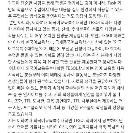
과목이 단순한 시험을 통해 학생을 평가하는 것이 아니라, Task 기
반의 학습으로 수업에서 배운 내용을 실제 환경에서 적용할 수 있도
록 훈련하는 방식으로 운영된다는 점도 굉장히 도움됩니다.
뿐만 아니라, 이화여대 외국어교육특수대학원 TESOL학과는 다양
한 분야에 종사하고 있는 동기, 선배, 후배분들이 서로의 다양한 시
각을 나누는 데 매우 유리한 환경을 제공합니다. 또한, TESOL학과뿐
만 아니라 한국어교육학과, 국제중국어교육학과가 함께 있는 '외국
어교육특수대학원'이기 때문에 부전공 신청이 가능하며, 타 학과의
수업을 들을 수 있는 기회도 열려 있습니다. 이는 관심 분야가 다양
한 사람들에게 더욱 더 유익한 학습 환경을 제공한다고 생각합니다.
이화여대 외국어교육특수대학원 TESOL학과에는 영어 교육을 처음
시작하는 분들부터 이미 베테랑 강사로 활동하는 분들까지 다양한
선생님들이 함께 공부하고 있습니다. 서로의 생각을 공유하며 끊임
없이 배울 수 있는 분위기 속에서 교수님들의 진심 어린 지도와 격려
는 늘 큰 인사이트를 주고, 저희 학생들에게 영감을 불어넣어 줍니
다. 또한, TFL 도서관, 교육 경연대회, TFL 사무실에서 제공하는 연
구 지원, 포트폴리오 제작 기회 등 다양한 요소들이 학생들의 성장을
돕고 있습니다.
저는 이화여대 외국어교육특수대학원 TESOL학과에서 공부하며 단
순히 영어를 가르치는 사람이 아닌, 영어 교육자로서 더욱 폭넓은 시