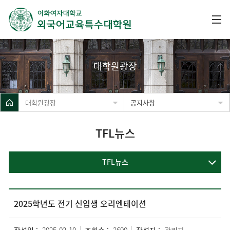
대학원광장
대학원광장
공지사항
TFL뉴스
TFL뉴스
2025학년도 전기 신입생 오리엔테이션
작성일 :
2025-02-10
조회수 :
2690
작성자 :
관리자